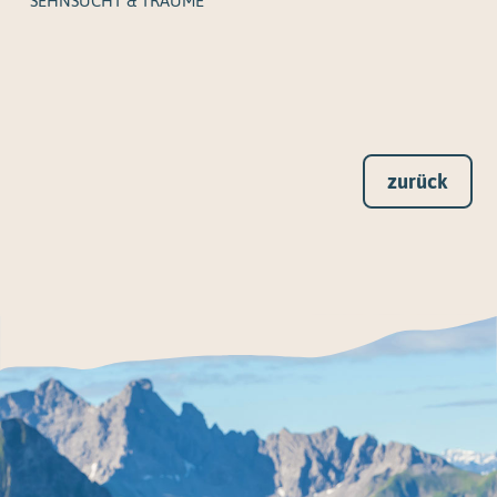
"SEHNSUCHT & TRÄUME"
zurück