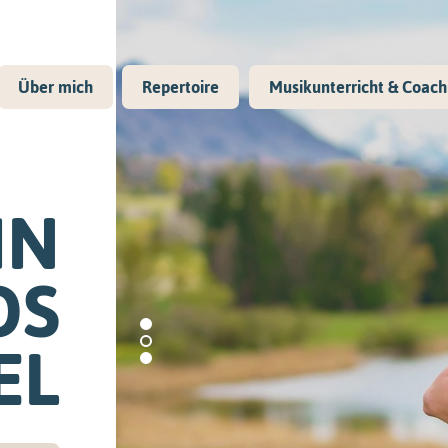
Über mich
Repertoire
Musikunterricht & Coach
NE
IN
TE
OS
EL
minen